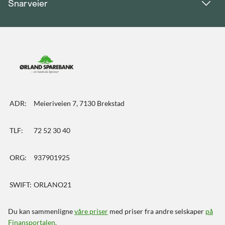
Snarveier
ADR:
Meieriveien 7, 7130 Brekstad
TLF:
72 52 30 40
ORG:
937901925
SWIFT:
ORLANO21
Du kan sammenligne
våre priser
med priser fra andre selskaper
på
Finansportalen
.