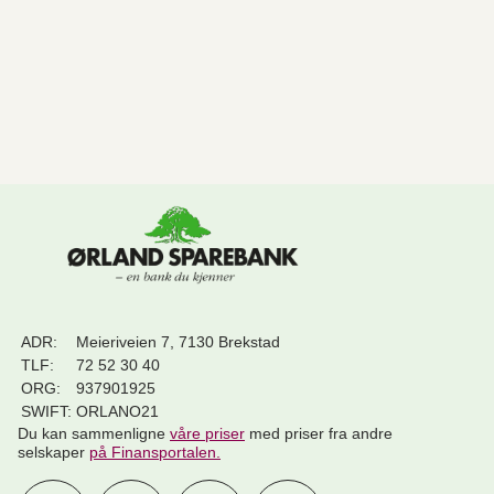
ADR:
Meieriveien 7, 7130 Brekstad
TLF:
72 52 30 40
ORG:
937901925
SWIFT:
ORLANO21
Du kan sammenligne
våre priser
med priser fra andre
selskaper
på Finansportalen
.