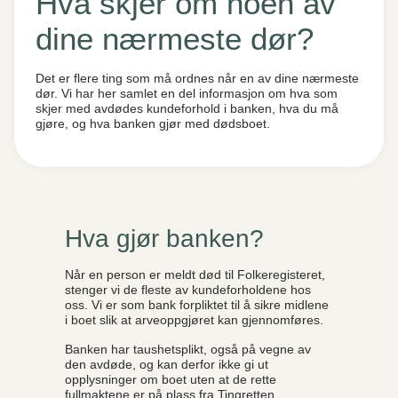
Hva skjer om noen av
dine nærmeste dør?
Det er flere ting som må ordnes når en av dine nærmeste
dør. Vi har her samlet en del informasjon om hva som
skjer med avdødes kundeforhold i banken, hva du må
gjøre, og hva banken gjør med dødsboet.
Hva gjør banken?
Når en person er meldt død til Folkeregisteret,
stenger vi de fleste av kundeforholdene hos
oss. Vi er som bank forpliktet til å sikre midlene
i boet slik at arveoppgjøret kan gjennomføres.
Banken har taushetsplikt, også på vegne av
den avdøde, og kan derfor ikke gi ut
opplysninger om boet uten at de rette
fullmaktene er på plass fra Tingretten.