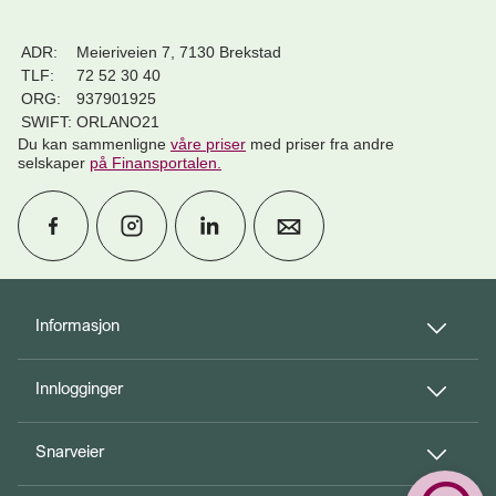
ADR:
Meieriveien 7, 7130 Brekstad
TLF:
72 52 30 40
ORG:
937901925
SWIFT:
ORLANO21
Du kan sammenligne
våre priser
med priser fra andre
selskaper
på Finansportalen
.
calendar_month
Avtal møte
Informasjon
Innlogginger
perm_phone_msg
Kontakt oss
Snarveier
Til toppen
person_add
Bli kunde