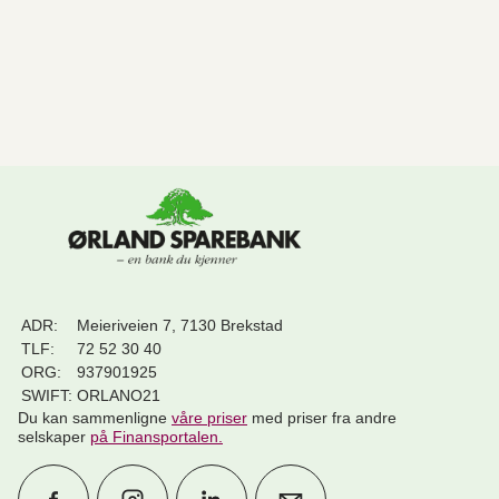
ADR:
Meieriveien 7, 7130 Brekstad
TLF:
72 52 30 40
ORG:
937901925
SWIFT:
ORLANO21
Du kan sammenligne
våre priser
med priser fra andre
selskaper
på Finansportalen
.