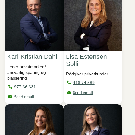
Karl Kristian Dahl
Lisa Estensen
Solli
Leder privatmarked/
ansvarlig sparing og
Rådgiver privatkunder
plassering
416 74 589
977 36 331
Send email
Send email