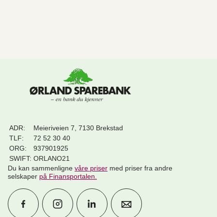
ADR:
Meieriveien 7, 7130 Brekstad
TLF:
72 52 30 40
ORG:
937901925
SWIFT:
ORLANO21
Du kan sammenligne
våre priser
med priser fra andre
selskaper
på Finansportalen
.