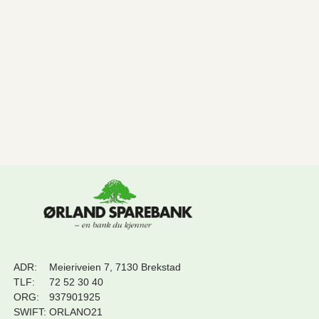
ADR:
Meieriveien 7, 7130 Brekstad
TLF:
72 52 30 40
ORG:
937901925
SWIFT:
ORLANO21