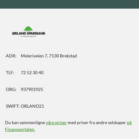
ADR:
Meieriveien 7, 7130 Brekstad
TLF:
72 52 30 40
ORG:
937901925
SWIFT:
ORLANO21
Du kan sammenligne
våre priser
med priser fra andre selskaper
på
Finansportalen
.