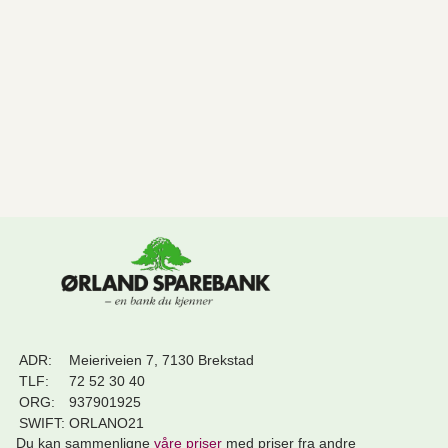
ADR:
Meieriveien 7, 7130 Brekstad
TLF:
72 52 30 40
ORG:
937901925
SWIFT:
ORLANO21
Du kan sammenligne
våre priser
med priser fra andre