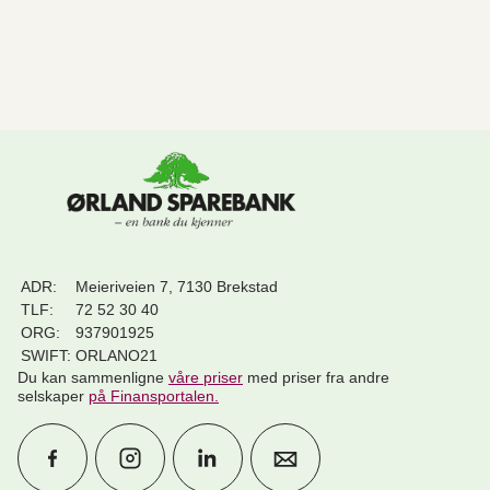
ADR:
Meieriveien 7, 7130 Brekstad
TLF:
72 52 30 40
ORG:
937901925
SWIFT:
ORLANO21
Du kan sammenligne
våre priser
med priser fra andre
selskaper
på Finansportalen
.