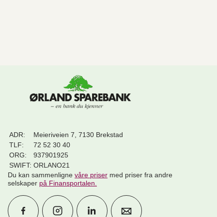
ADR:
Meieriveien 7, 7130 Brekstad
TLF:
72 52 30 40
ORG:
937901925
SWIFT:
ORLANO21
Du kan sammenligne
våre priser
med priser fra andre
selskaper
på Finansportalen
.