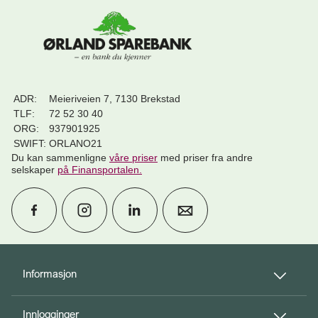
ADR:
Meieriveien 7, 7130 Brekstad
TLF:
72 52 30 40
ORG:
937901925
SWIFT:
ORLANO21
Du kan sammenligne
våre priser
med priser fra andre
selskaper
på Finansportalen
.
calendar_month
Avtal møte
Informasjon
Innlogginger