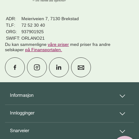
ADR:
Meieriveien 7, 7130 Brekstad
TLF:
72 52 30 40
ORG:
937901925
SWIFT:
ORLANO21
Du kan sammenligne
våre priser
med priser fra andre
selskaper
på Finansportalen
.
calendar_month
Avtal møte
Informasjon
Innlogginger
perm_phone_msg
Kontakt oss
Snarveier
Til toppen