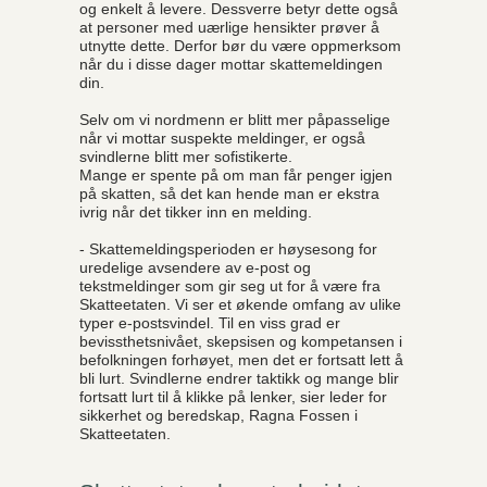
og enkelt å levere. Dessverre betyr dette også
at personer med uærlige hensikter prøver å
utnytte dette. Derfor bør du være oppmerksom
når du i disse dager mottar skattemeldingen
din.
Selv om vi nordmenn er blitt mer påpasselige
når vi mottar suspekte meldinger, er også
svindlerne blitt mer sofistikerte.
Mange er spente på om man får penger igjen
på skatten, så det kan hende man er ekstra
ivrig når det tikker inn en melding.
- Skattemeldingsperioden er høysesong for
uredelige avsendere av e-post og
tekstmeldinger som gir seg ut for å være fra
Skatteetaten. Vi ser et økende omfang av ulike
typer e-postsvindel. Til en viss grad er
bevissthetsnivået, skepsisen og kompetansen i
befolkningen forhøyet, men det er fortsatt lett å
bli lurt. Svindlerne endrer taktikk og mange blir
fortsatt lurt til å klikke på lenker, sier leder for
sikkerhet og beredskap, Ragna Fossen i
Skatteetaten.