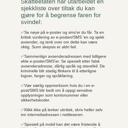
Skatteetaten har utarbeidet en
sjekkliste over tiltak du kan
gjøre for å begrense faren for
svindel:
✅Se nøye på e-poster og sms'er du får. Ta en
kritisk vurdering av e-posten/SMS 'en og sjekk
avsender, og tenk over om dette kan være
riktig. Sunn skepsis er aldri feil.
✅Sammenlign avsenderadressen med tidligere
ekte e-poster/SMS'er. Se spesielt etter falsk
avsenderadresse, dårlig språk og stavefeil. De
kriminelle blir stadig flinkere til å etterligne
logoer, farger og språkføring.
✅Vær særlig oppmerksom hvis du i en e-
post/SMS blir bedt om å oppgi sensitive
opplysninger som kontonummer eller
sikkerhetskoder.
✅Klikk ikke på lenker ukritisk, skriv heller selv
inn internettadressen i nettleseren.
✅Spesielt på mobil kan det være fristende å