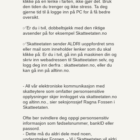
klikke på en lenke i farten, ikke gjør det. Bruk
den tiden du trenger og ikke stress. Ta deg
gjerne tid til å logge inn på PC for å få bedre
oversikt.
✅Er du i tvil, dobbeltsjekk med den riktige
avsender på for eksempel Skatteetaten.no
✅Skatteetaten sender ALDRI uoppfordret sms
eller mail som inneholder lenker som du skal
klikke på: Er du i tvil, gå inn på maskinen din og
skriv inn webadressen til Skatteetaten selv, og
logg deg inn derfra : skatteetaten.no, eller du
kan gå inn på alltinn.no.
- All vår elektroniske kommunikasjon med
skatteytere som omfatter personsensitive
opplysninger skjer innlogget via skatteetaten.no
og altinn.no., sier seksjonssjef Ragna Fossen i
Skatteetaten.
Ofte ber svindlere deg oppgi personsensitiv
informasjon som fødselsnummer, bankID eller
passord.
- Dette må du aldri dele med noen,
understreker Fossen. - Vi i Skatteetaten vil aldri