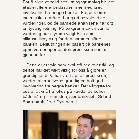
For å sikre et solid beslutningsgrunnlag ble det
etablert flere arbeidsstrømmer med bred
involvering fra begge banker. Fagpersoner
innen ulike områder har gjort selvstendige
vurderinger, og de samlede analysene har gitt
en tydelig retning. På bakgrunn av en samlet
vurdering har styrene valgt Eika som
alliansetilknytning for den sammenslåtte
banken. Beslutningen er basert på bankenes
egne vurderinger og den prosessen som er
gjennomført.
– Dette er et valg som skal stå seg over tid, og
derfor har det vært viktig for oss å gjøre en
grundig jobb. Vi har vært åpne i prosessen,
vurdert alternativene grundig og hatt god
involvering fra begge banker. Det viktigste for
oss er at vi å ha fokus på kundenes behov–
både nå og i fremtiden, sier banksjef i Ørland
Sparebank, Joar Dyrendahl.