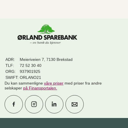
ADR:
Meieriveien 7, 7130 Brekstad
TLF:
72 52 30 40
ORG:
937901925
SWIFT:
ORLANO21
Du kan sammenligne
våre priser
med priser fra andre
selskaper
på Finansportalen
.
Avtal møte