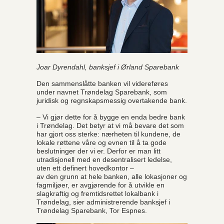
Joar Dyrendahl, banksjef i Ørland Sparebank
Den sammenslåtte banken vil videreføres
under navnet Trøndelag Sparebank, som
juridisk og regnskapsmessig overtakende bank.
– Vi gjør dette for å bygge en enda bedre bank
i Trøndelag. Det betyr at vi må bevare det som
har gjort oss sterke: nærheten til kundene, de
lokale røttene våre og evnen til å ta gode
beslutninger der vi er. Derfor er man litt
utradisjonell med en desentralisert ledelse,
uten ett definert hovedkontor –
av den grunn at hele banken, alle lokasjoner og
fagmiljøer, er avgjørende for å utvikle en
slagkraftig og fremtidsrettet lokalbank i
Trøndelag, sier administrerende banksjef i
Trøndelag Sparebank, Tor Espnes.