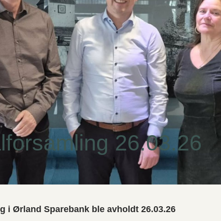
lforsamling 26.03.26
g i Ørland Sparebank ble avholdt 26.03.26