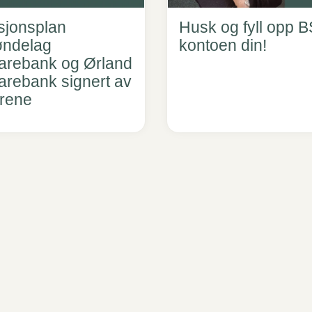
sjonsplan
Husk og fyll opp 
øndelag
kontoen din!
arebank og Ørland
arebank signert av
yrene