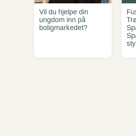
Vil du hjelpe din
Fu
ungdom inn på
Tr
boligmarkedet?
Sp
Sp
st