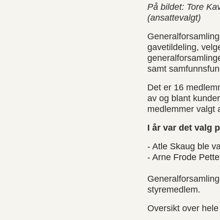
På bildet: Tore Ka
(ansattevalgt)
Generalforsamling
gavetildeling, vel
generalforsamling
samt samfunnsfun
Det er 16 medlemm
av og blant kunder
medlemmer valgt a
I år var det valg
- Atle Skaug ble v
- Arne Frode Pette
Generalforsamling
styremedlem.
Oversikt over hele