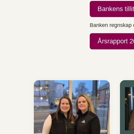
Bankens tilli
Banken regnskap og
Årsrapport 