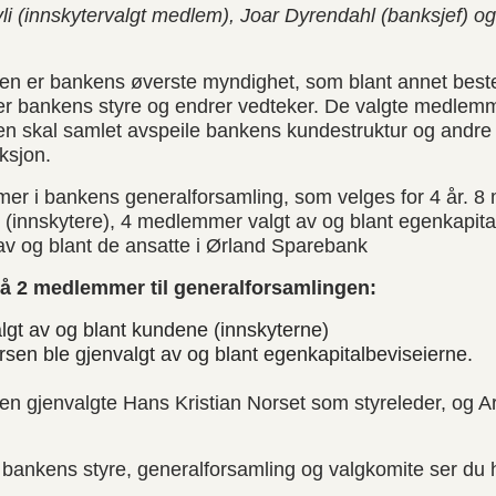
vli (innskytervalgt medlem), Joar Dyrendahl (banksjef) 
en er bankens øverste myndighet, som blant annet best
ger bankens styre og endrer vedteker. De valgte medlem
en skal samlet avspeile bankens kundestruktur og andre
ksjon.
er i bankens generalforsamling, som velges for 4 år. 8
 (innskytere), 4 medlemmer valgt av og blant egenkapita
v og blant de ansatte i Ørland Sparebank
 på 2 medlemmer til generalforsamlingen:
algt av og blant kundene (innskyterne)
rsen ble gjenvalgt av og blant egenkapitalbeviseierne.
en gjenvalgte Hans Kristian Norset som styreleder, og 
 bankens styre, generalforsamling og valgkomite ser du 