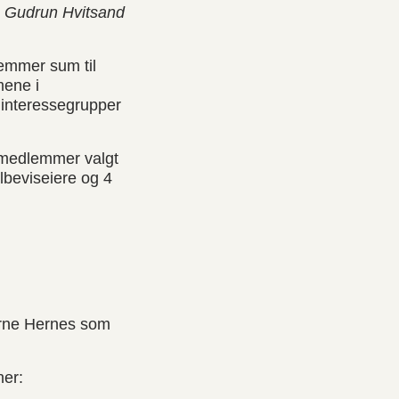
og Gudrun Hvitsand
emmer sum til
mene i
 interessegrupper
 medlemmer valgt
lbeviseiere og 4
Arne Hernes som
her: